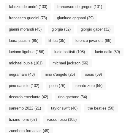
fabrizio de andré
(133)
francesco de gregori
(101)
francesco guccini
(73)
gianluca grignani
(29)
gianni morandi
(45)
giorgia
(32)
giorgio gaber
(32)
laura pausini
(95)
litfiba
(35)
lorenzo jovanotti
(88)
luciano ligabue
(156)
lucio battisti
(108)
lucio dalla
(59)
michael bublé
(101)
michael jackson
(66)
negramaro
(43)
nino d'angelo
(26)
oasis
(59)
pino daniele
(102)
pooh
(76)
renato zero
(55)
riccardo cocciante
(42)
rino gaetano
(34)
sanremo 2022
(21)
taylor swift
(40)
the beatles
(50)
tiziano ferro
(67)
vasco rossi
(105)
zucchero fornaciari
(49)