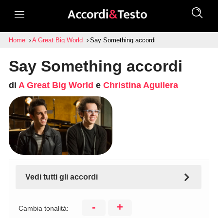
Home
A Great Big World
Say Something accordi
Say Something accordi
di
A Great Big World
e
Christina Aguilera
Vedi tutti gli accordi
-
+
Cambia tonalità: