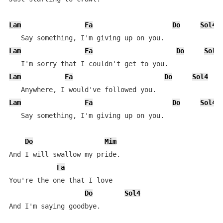
Lam
Fa
Do
Sol4
Lam
Fa
Do
Sol4
Lam
Fa
Do
Sol4
Lam
Fa
Do
Sol4
   Say something, I'm giving up on you.

Do
Mim
And I will swallow my pride.

Fa
You're the one that I love

Do
Sol4
And I'm saying goodbye.
