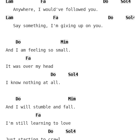
Lam
Fa
Do
Sol4
Lam
Fa
Do
Sol4
   Say something, I'm giving up on you.

Do
Mim
And I am feeling so small.

Fa
It was over my head

Do
Sol4
I know nothing at all.

Do
Mim
And I will stumble and fall.

Fa
I'm still learning to love

Do
Sol4
Just starting to crawl.
