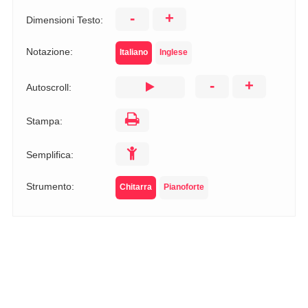
-
+
Dimensioni Testo:
Notazione:
Italiano
Inglese
-
+
Autoscroll:
Stampa:
Semplifica:
Strumento:
Chitarra
Pianoforte