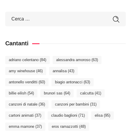
Cantanti
adriano celentano
(84)
alessandra amoroso
(63)
amy winehouse
(46)
annalisa
(43)
antonello venditti
(60)
biagio antonacci
(63)
billie eilish
(54)
brunori sas
(64)
calcutta
(41)
canzoni di natale
(36)
canzoni per bambini
(31)
cartoni animati
(37)
claudio baglioni
(71)
elisa
(95)
emma marrone
(37)
eros ramazzotti
(48)