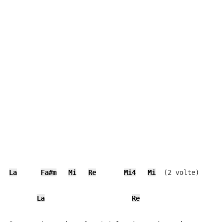
La
Fa#m
Mi
Re
Mi4
Mi
  (2 volte)

La
Re