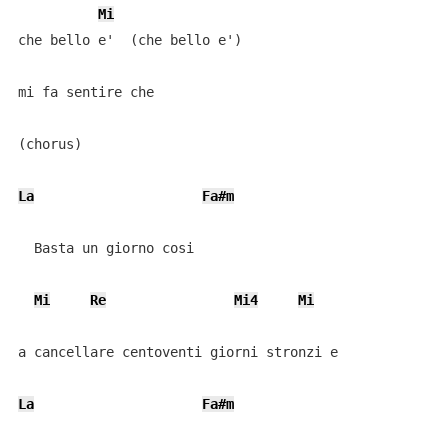
Mi
che bello e'  (che bello e')

mi fa sentire che

(chorus)

La
Fa#m
  Basta un giorno cosi

Mi
Re
Mi4
Mi
a cancellare centoventi giorni stronzi e

La
Fa#m