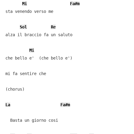
Mi
Fa#m
sta venendo verso me

Sol
Re
alza il braccio fa un saluto

Mi
che bello e'  (che bello e')

mi fa sentire che

(chorus)

La
Fa#m
  Basta un giorno cosi
