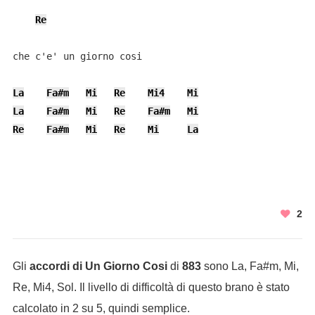
Re
che c'e' un giorno cosi

La
Fa#m
Mi
Re
Mi4
Mi
La
Fa#m
Mi
Re
Fa#m
Mi
Re
Fa#m
Mi
Re
Mi
La
2
Gli
accordi di Un Giorno Cosi
di
883
sono La, Fa#m, Mi,
Re, Mi4, Sol. Il livello di difficoltà di questo brano è stato
calcolato in 2 su 5, quindi semplice.