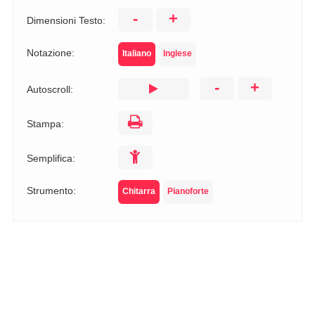
-
+
Dimensioni Testo:
Notazione:
Italiano
Inglese
-
+
Autoscroll:
Stampa:
Semplifica:
Strumento:
Chitarra
Pianoforte