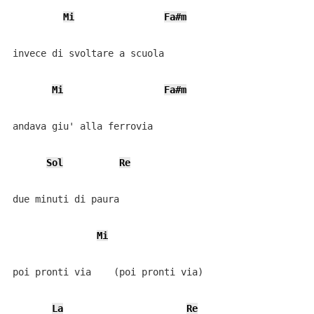
Mi
Fa#m
invece di svoltare a scuola

Mi
Fa#m
andava giu' alla ferrovia

Sol
Re
due minuti di paura

Mi
poi pronti via    (poi pronti via)

La
Re