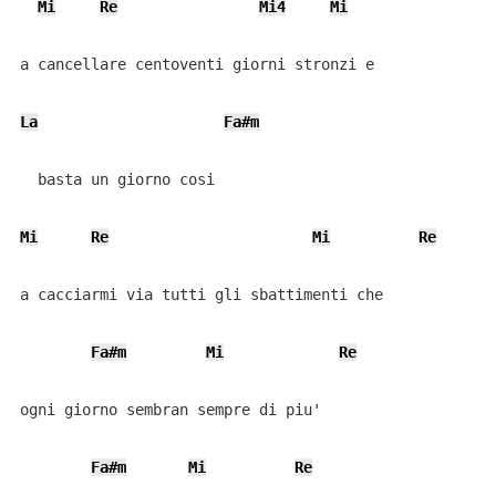
Mi
Re
Mi4
Mi
a cancellare centoventi giorni stronzi e

La
Fa#m
  basta un giorno cosi

Mi
Re
Mi
Re
a cacciarmi via tutti gli sbattimenti che

Fa#m
Mi
Re
ogni giorno sembran sempre di piu'

Fa#m
Mi
Re