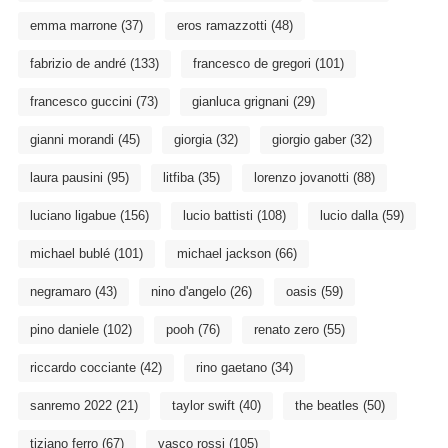
emma marrone
(37)
eros ramazzotti
(48)
fabrizio de andré
(133)
francesco de gregori
(101)
francesco guccini
(73)
gianluca grignani
(29)
gianni morandi
(45)
giorgia
(32)
giorgio gaber
(32)
laura pausini
(95)
litfiba
(35)
lorenzo jovanotti
(88)
luciano ligabue
(156)
lucio battisti
(108)
lucio dalla
(59)
michael bublé
(101)
michael jackson
(66)
negramaro
(43)
nino d'angelo
(26)
oasis
(59)
pino daniele
(102)
pooh
(76)
renato zero
(55)
riccardo cocciante
(42)
rino gaetano
(34)
sanremo 2022
(21)
taylor swift
(40)
the beatles
(50)
tiziano ferro
(67)
vasco rossi
(105)