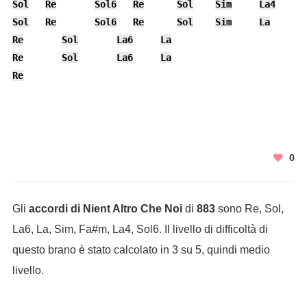
Sol
Re
Sol6
Re
Sol
Sim
La4
L
Sol
Re
Sol6
Re
Sol
Sim
La
R
Re
Sol
La6
La
Re
Sol
La6
La
Re
0
Gli
accordi di Nient Altro Che Noi
di
883
sono Re, Sol,
La6, La, Sim, Fa#m, La4, Sol6. Il livello di difficoltà di
questo brano è stato calcolato in 3 su 5, quindi medio
livello.