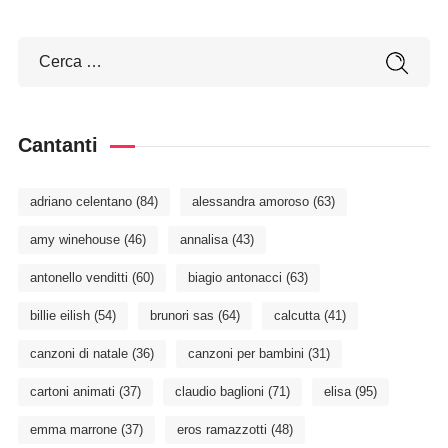
Cantanti
adriano celentano
(84)
alessandra amoroso
(63)
amy winehouse
(46)
annalisa
(43)
antonello venditti
(60)
biagio antonacci
(63)
billie eilish
(54)
brunori sas
(64)
calcutta
(41)
canzoni di natale
(36)
canzoni per bambini
(31)
cartoni animati
(37)
claudio baglioni
(71)
elisa
(95)
emma marrone
(37)
eros ramazzotti
(48)