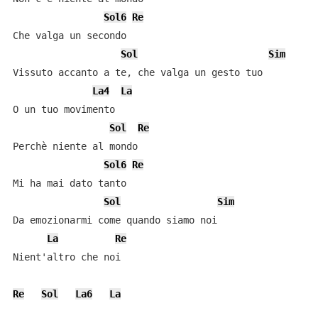
Sol6
Re
Che valga un secondo

Sol
Sim
Vissuto accanto a te, che valga un gesto tuo

La4
La
O un tuo movimento

Sol
Re
Perchè niente al mondo

Sol6
Re
Mi ha mai dato tanto

Sol
Sim
Da emozionarmi come quando siamo noi

La
Re
Nient'altro che noi

Re
Sol
La6
La