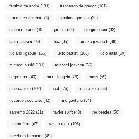
fabrizio de andré
(133)
francesco de gregori
(101)
francesco guccini
(73)
gianluca grignani
(29)
gianni morandi
(45)
giorgia
(32)
giorgio gaber
(32)
laura pausini
(95)
litfiba
(35)
lorenzo jovanotti
(88)
luciano ligabue
(156)
lucio battisti
(108)
lucio dalla
(59)
michael bublé
(101)
michael jackson
(66)
negramaro
(43)
nino d'angelo
(26)
oasis
(59)
pino daniele
(102)
pooh
(76)
renato zero
(55)
riccardo cocciante
(42)
rino gaetano
(34)
sanremo 2022
(21)
taylor swift
(40)
the beatles
(50)
tiziano ferro
(67)
vasco rossi
(105)
zucchero fornaciari
(49)