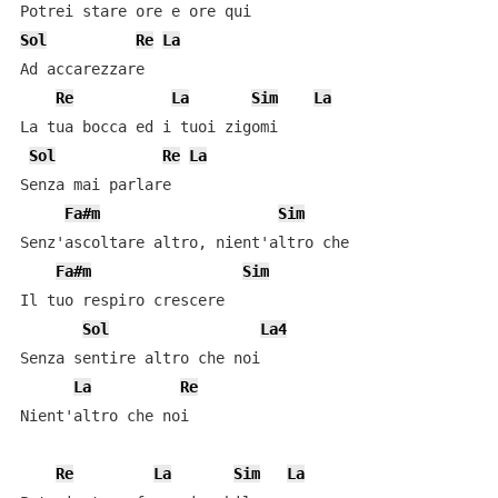
Sol
Re
La
Ad accarezzare

Re
La
Sim
La
La tua bocca ed i tuoi zigomi

Sol
Re
La
Senza mai parlare

Fa#m
Sim
Senz'ascoltare altro, nient'altro che

Fa#m
Sim
Il tuo respiro crescere

Sol
La4
Senza sentire altro che noi

La
Re
Nient'altro che noi

Re
La
Sim
La