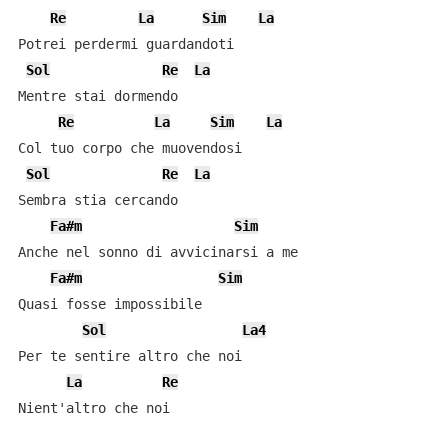
Re
La
Sim
La
Potrei perdermi guardandoti

Sol
Re
La
Mentre stai dormendo

Re
La
Sim
La
Col tuo corpo che muovendosi

Sol
Re
La
Sembra stia cercando

Fa#m
Sim
Anche nel sonno di avvicinarsi a me

Fa#m
Sim
Quasi fosse impossibile

Sol
La4
Per te sentire altro che noi

La
Re
Nient'altro che noi
