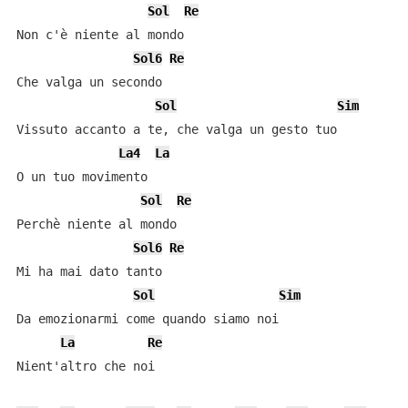
Sol
Re
Non c'è niente al mondo

Sol6
Re
Che valga un secondo

Sol
Sim
Vissuto accanto a te, che valga un gesto tuo

La4
La
O un tuo movimento

Sol
Re
Perchè niente al mondo

Sol6
Re
Mi ha mai dato tanto

Sol
Sim
Da emozionarmi come quando siamo noi

La
Re
Nient'altro che noi
