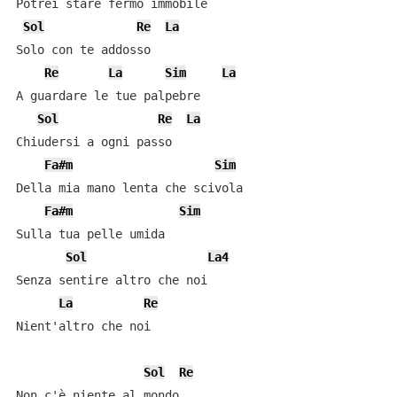
Potrei stare fermo immobile

Sol
Re
La
Solo con te addosso

Re
La
Sim
La
A guardare le tue palpebre

Sol
Re
La
Chiudersi a ogni passo

Fa#m
Sim
Della mia mano lenta che scivola

Fa#m
Sim
Sulla tua pelle umida

Sol
La4
Senza sentire altro che noi

La
Re
Nient'altro che noi

Sol
Re
Non c'è niente al mondo
