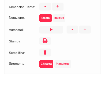
-
+
Dimensioni Testo:
Notazione:
Italiano
Inglese
-
+
Autoscroll:
Stampa:
Semplifica:
Strumento:
Chitarra
Pianoforte