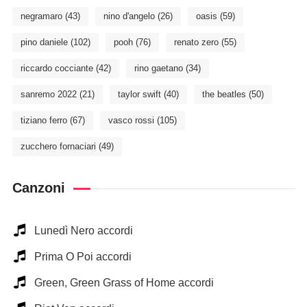
negramaro
(43)
nino d'angelo
(26)
oasis
(59)
pino daniele
(102)
pooh
(76)
renato zero
(55)
riccardo cocciante
(42)
rino gaetano
(34)
sanremo 2022
(21)
taylor swift
(40)
the beatles
(50)
tiziano ferro
(67)
vasco rossi
(105)
zucchero fornaciari
(49)
Canzoni
Lunedì Nero accordi
Prima O Poi accordi
Green, Green Grass of Home accordi