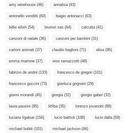
amy winehouse
(46)
annalisa
(43)
antonello venditti
(60)
biagio antonacci
(63)
billie eilish
(54)
brunori sas
(64)
calcutta
(41)
canzoni di natale
(36)
canzoni per bambini
(31)
cartoni animati
(37)
claudio baglioni
(71)
elisa
(95)
emma marrone
(37)
eros ramazzotti
(48)
fabrizio de andré
(133)
francesco de gregori
(101)
francesco guccini
(73)
gianluca grignani
(29)
gianni morandi
(45)
giorgia
(32)
giorgio gaber
(32)
laura pausini
(95)
litfiba
(35)
lorenzo jovanotti
(88)
luciano ligabue
(156)
lucio battisti
(108)
lucio dalla
(59)
michael bublé
(101)
michael jackson
(66)