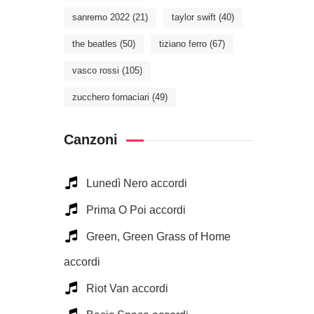
sanremo 2022
(21)
taylor swift
(40)
the beatles
(50)
tiziano ferro
(67)
vasco rossi
(105)
zucchero fornaciari
(49)
Canzoni
Lunedì Nero accordi
Prima O Poi accordi
Green, Green Grass of Home
accordi
Riot Van accordi