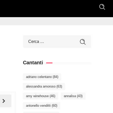
Cantanti
adriano celentano
(84)
alessandra amoroso
(63)
amy winehouse
(46)
annalisa
(43)
antonello venditti
(60)