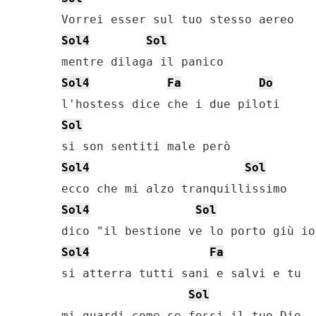
Sol4
Sol
Sol4
Fa
Do
Sol
Sol4
Sol
Sol4
Sol
Sol4
Fa
si atterra tutti sani e salvi e tu

Sol
mi guardi come se fossi il tuo Dio
