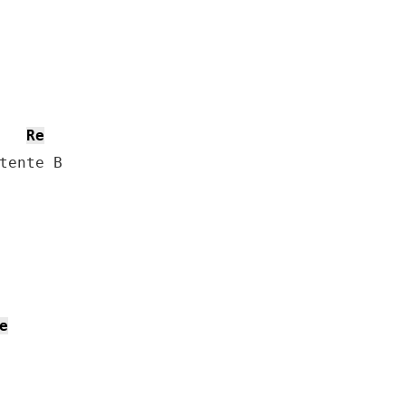
Re
tente B

e