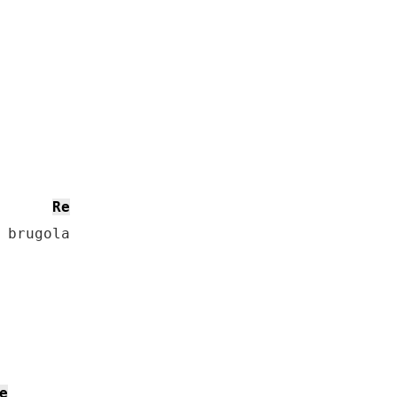
Re
 brugola

e