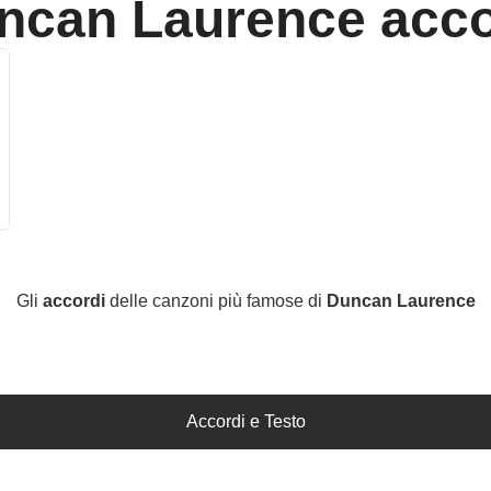
ncan Laurence
acco
Gli
accordi
delle canzoni più famose di
Duncan Laurence
Accordi e Testo