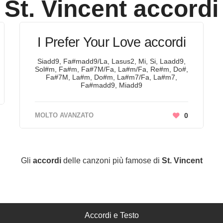
St. Vincent
accordi
I Prefer Your Love accordi
Siadd9, Fa#madd9/La, Lasus2, Mi, Si, Laadd9,
Sol#m, Fa#m, Fa#7M/Fa, La#m/Fa, Re#m, Do#,
Fa#7M, La#m, Do#m, La#m7/Fa, La#m7,
Fa#madd9, Miadd9
MOLTO AVANZATO
0
Gli
accordi
delle canzoni più famose di
St. Vincent
Accordi e Testo