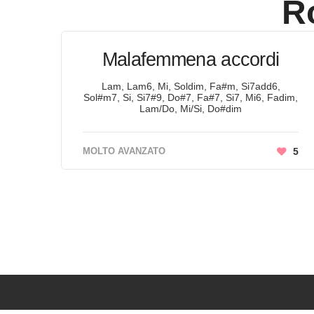
R
Malafemmena accordi
Lam, Lam6, Mi, Soldim, Fa#m, Si7add6,
Sol#m7, Si, Si7#9, Do#7, Fa#7, Si7, Mi6, Fadim,
Lam/Do, Mi/Si, Do#dim
MOLTO AVANZATO
5