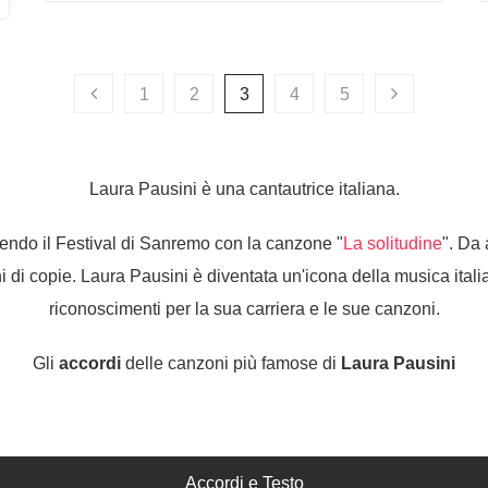
1
2
3
4
5
Laura Pausini è una cantautrice italiana.
cendo il Festival di Sanremo con la canzone "
La solitudine
". Da 
ioni di copie. Laura Pausini è diventata un'icona della musica ita
riconoscimenti per la sua carriera e le sue canzoni.
Gli
accordi
delle canzoni più famose di
Laura Pausini
Accordi e Testo