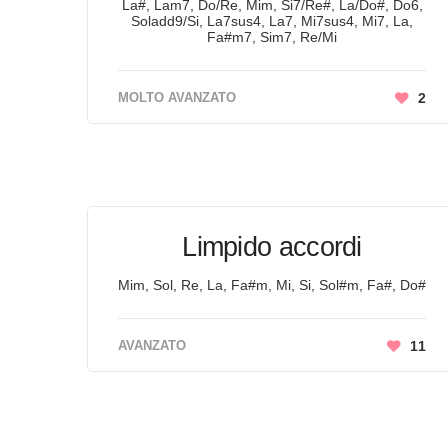
La#, Lam7, Do/Re, Mim, Si7/Re#, La/Do#, Do6,
Soladd9/Si, La7sus4, La7, Mi7sus4, Mi7, La,
Fa#m7, Sim7, Re/Mi
MOLTO AVANZATO
2
Limpido accordi
Mim, Sol, Re, La, Fa#m, Mi, Si, Sol#m, Fa#, Do#
AVANZATO
11