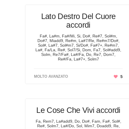
Lato Destro Del Cuore
accordi
Fa#, La#m, Fa#/Mi, Si, Do#, Re#7, Sol#m,
Do#7, Miadd9, Re#m, La#7/Re, Re#m7/Do#,
Sol#, La#7, Sol#m7, Si/Do#, Fa#7+, Re#m7,
La#, Fa/La, Re#, Sol7/Si, Dom, Fa7, Sol#add9,
Solm, Re7/Fa#, La#/Fa, Do, Re7, Dom7,
Re#/Fa, La#7+, Solm7
MOLTO AVANZATO
5
Le Cose Che Vivi accordi
Fa, Rem7, La#add9, Do, Do#, Fam, Fa#, Sol#,
Re#, Solm7, La#/Do, Sol, Mim7, Doadd9, Re,