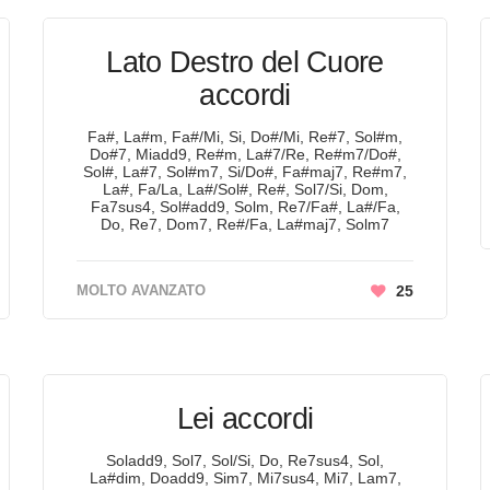
Lato Destro del Cuore
accordi
Fa#, La#m, Fa#/Mi, Si, Do#/Mi, Re#7, Sol#m,
Do#7, Miadd9, Re#m, La#7/Re, Re#m7/Do#,
Sol#, La#7, Sol#m7, Si/Do#, Fa#maj7, Re#m7,
La#, Fa/La, La#/Sol#, Re#, Sol7/Si, Dom,
Fa7sus4, Sol#add9, Solm, Re7/Fa#, La#/Fa,
Do, Re7, Dom7, Re#/Fa, La#maj7, Solm7
MOLTO AVANZATO
25
Lei accordi
Soladd9, Sol7, Sol/Si, Do, Re7sus4, Sol,
La#dim, Doadd9, Sim7, Mi7sus4, Mi7, Lam7,