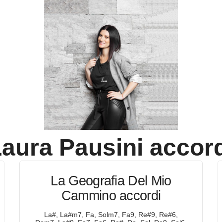
aura Pausini
accord
La Geografia Del Mio
Cammino accordi
La#, La#m7, Fa, Solm7, Fa9, Re#9, Re#6,