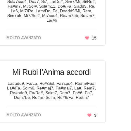
Sol#7sus4, Do#7, Si7, La/Do#, Sim7/Mi, Si/Re#,
Fa#m7, Mi/Sol#, Sol#m11, Do#/Fa, Siadd9, Re,
La6, Mi7/Re, Lam/Do, Fa, Doadd9/Mi, Rem,
Sim7b5, Mi7/Sol#, Mi7sus4, Re#m7b5, Sol#m7,
La/Mi
MOLTO AVANZATO
15
Mi Rubi l’Anima accordi
La#add9, Fa/La, Re#/Sol, Fa7sus4, Re#m/Fa#,
La#/Fa, Solm6, Re#maj7, Fa#maj7, La#, Rem7,
Re#add9, Fa/Re#, Solm7, Dom7, Fa#6, Fa7,
Dom7b5, Re#m, Solm, Re#6/Fa, Re#m7
MOLTO AVANZATO
3