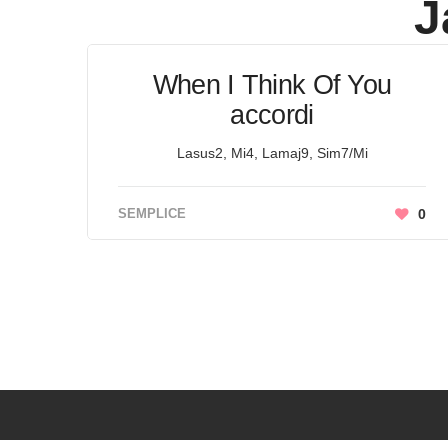
J
When I Think Of You
accordi
Lasus2, Mi4, Lamaj9, Sim7/Mi
SEMPLICE
0