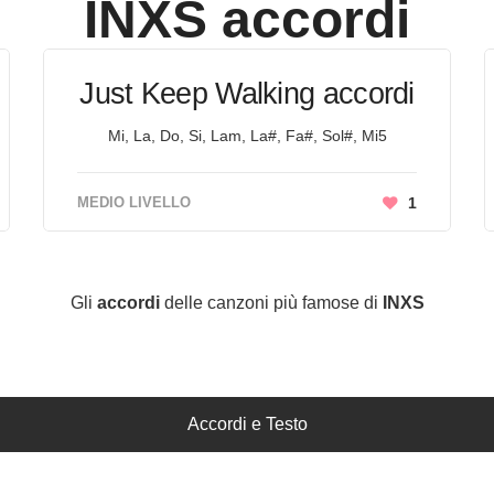
INXS
accordi
Just Keep Walking accordi
Mi, La, Do, Si, Lam, La#, Fa#, Sol#, Mi5
MEDIO LIVELLO
1
Gli
accordi
delle canzoni più famose di
INXS
Accordi e Testo