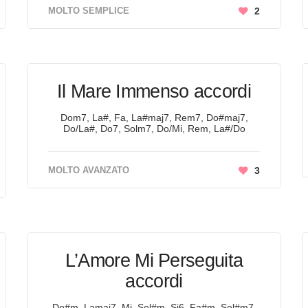
MOLTO SEMPLICE
2
Il Mare Immenso accordi
Dom7, La#, Fa, La#maj7, Rem7, Do#maj7,
Do/La#, Do7, Solm7, Do/Mi, Rem, La#/Do
MOLTO AVANZATO
3
L’Amore Mi Perseguita
accordi
Do#m, Lamaj7, Mi, Sol#m, Si6, Fa#m, Sol#m7,