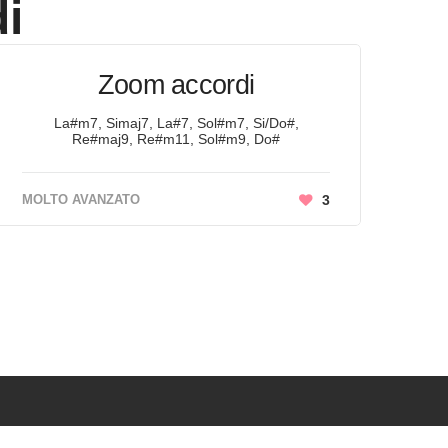
i
Zoom accordi
La#m7, Simaj7, La#7, Sol#m7, Si/Do#,
Re#maj9, Re#m11, Sol#m9, Do#
MOLTO AVANZATO
3