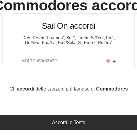
Commodores
accord
Sail On accordi
Do#, Re#m, Fa#maj7, Sol#, La#m, Si/Do#, Fa#,
Do#/Fa, Fa#/La, Fa#/Sol#, Si, Fam7, Re#m7
MOLTO AVANZATO
4
Gli
accordi
delle canzoni più famose di
Commodores
Accordi e Testo