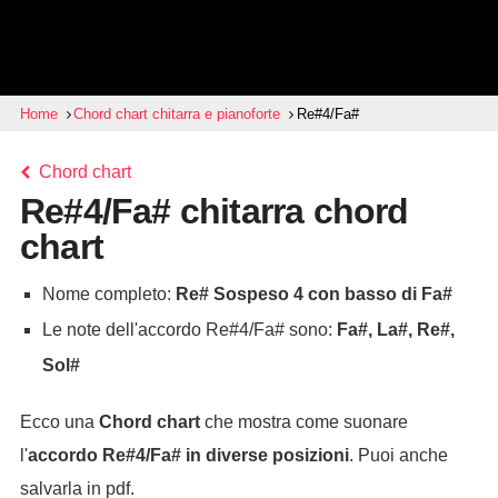
Home
Chord chart chitarra e pianoforte
Re#4/Fa#
Chord chart
Re#4/Fa# chitarra chord
chart
Nome completo:
Re# Sospeso 4 con basso di Fa#
Le note dell'accordo Re#4/Fa# sono:
Fa#, La#, Re#,
Sol#
Ecco una
Chord chart
che mostra come suonare
l'
accordo
Re#4/Fa#
in diverse posizioni
. Puoi anche
salvarla in pdf.