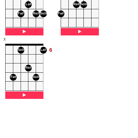
La#
Re#
Sol#
Fa#
Re#
Sol#
Fa#
X
6
Sol#
La#
Re#
Fa#
Sol#