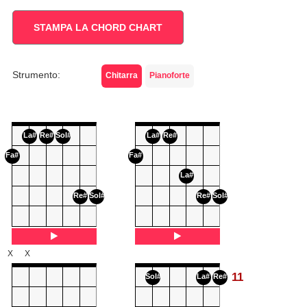
STAMPA LA CHORD CHART
Strumento:
Chitarra
Pianoforte
La#
Re#
Sol#
La#
Re#
Fa#
Fa#
La#
Re#
Sol#
Re#
Sol#
X
X
11
Sol#
La#
Re#