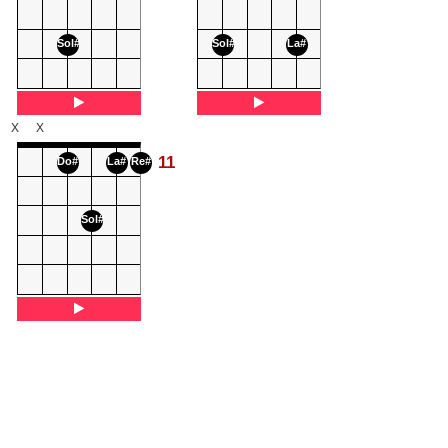
Sol#
Sol#
La#
X
X
11
Do#
La#
Re#
Sol#