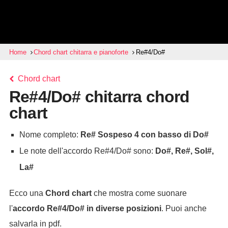
Home
Chord chart chitarra e pianoforte
Re#4/Do#
Chord chart
Re#4/Do# chitarra chord
chart
Nome completo:
Re# Sospeso 4 con basso di Do#
Le note dell'accordo Re#4/Do# sono:
Do#, Re#, Sol#,
La#
Ecco una
Chord chart
che mostra come suonare
l'
accordo
Re#4/Do#
in diverse posizioni
. Puoi anche
salvarla in pdf.