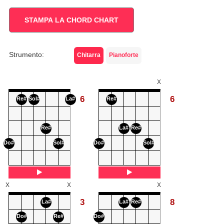
STAMPA LA CHORD CHART
Strumento:
Chitarra
Pianoforte
X
6
6
Re#
Sol#
La#
Re#
Re#
La#
Re#
Do#
Sol#
Do#
Sol#
X
X
X
3
8
La#
La#
Re#
Do#
Re#
Do#