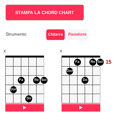
STAMPA LA CHORD CHART
Strumento:
Chitarra
Pianoforte
X
X
15
Fa
Re
Sol
Do#
Fa
Re
Sol
Do
Do#
Do