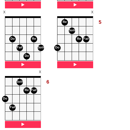
X
X
5
Re
Sol#
Do
Re
Re
Fa#
Fa#
Sol#
Do
Do
X
6
Sol#
Re
Fa#
Do
Fa#