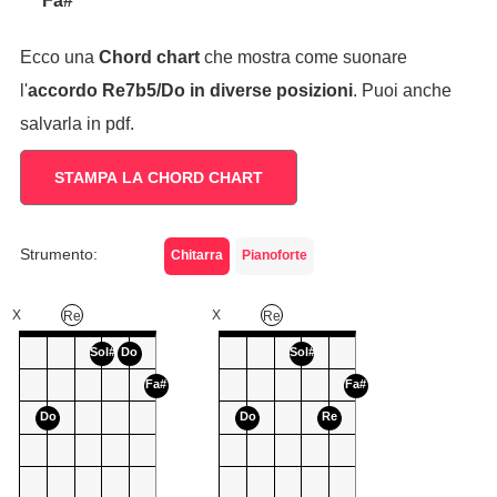
Fa#
Ecco una
Chord chart
che mostra come suonare
l'
accordo
Re7b5/Do
in diverse posizioni
. Puoi anche
salvarla in pdf.
STAMPA LA CHORD CHART
Strumento:
Chitarra
Pianoforte
X
X
Re
Re
Sol#
Do
Sol#
Fa#
Fa#
Do
Do
Re