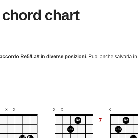
 chord chart
accordo
Re5/La#
in diverse posizioni
. Puoi anche salvarla in 
X
X
X
X
X
7
Re
Re
La#
La#
La#
Re
La