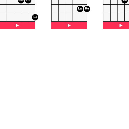
La
Re
La