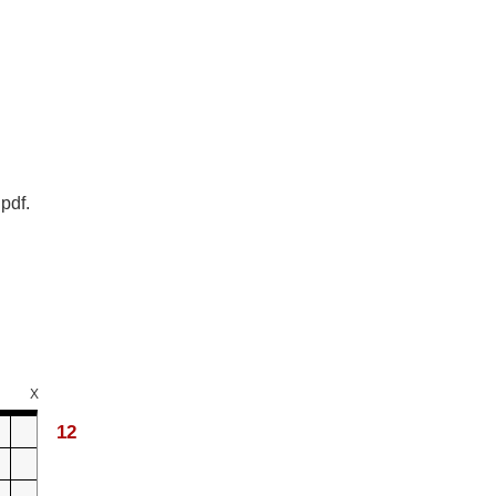
pdf.
X
12