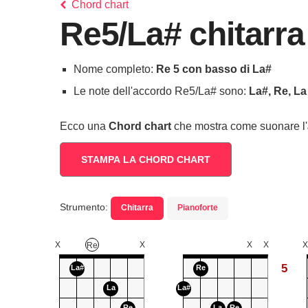
Chord chart
Re5/La# chitarra
Nome completo:
Re 5 con basso di La#
Le note dell'accordo Re5/La# sono:
La#, Re, La
Ecco una
Chord chart
che mostra come suonare l'
STAMPA LA CHORD CHART
Strumento:
Chitarra
Pianoforte
X
X
X
X
X
Re
5
La#
Re
La
La#
Re
La
Re