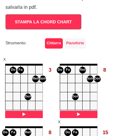
salvarla in pdf.
STAMPA LA CHORD CHART
Strumento:
Chitarra
Pianoforte
X
3
8
Do
Fa
Do
Fa
Re#
Re#
Sol#
Sol#
Do#
Do#
Do#
X
8
15
Do
Fa
Re#
Do
Fa