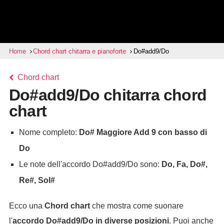
Home
Chord chart chitarra e pianoforte
Do#add9/Do
Chord chart
Do#add9/Do chitarra chord
chart
Nome completo:
Do# Maggiore Add 9 con basso di
Do
Le note dell'accordo Do#add9/Do sono:
Do, Fa, Do#,
Re#, Sol#
Ecco una
Chord chart
che mostra come suonare
l'
accordo
Do#add9/Do
in diverse posizioni
. Puoi anche