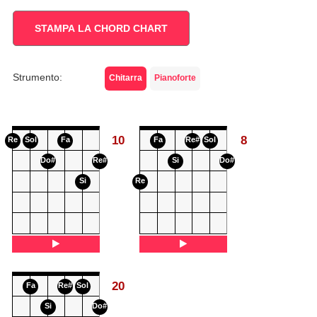
STAMPA LA CHORD CHART
Strumento:
Chitarra
Pianoforte
10
8
Re
Sol
Fa
Fa
Re#
Sol
Do#
Re#
Si
Do#
Si
Re
20
Fa
Re#
Sol
Si
Do#