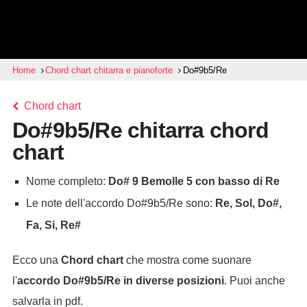
Home
Chord chart chitarra e pianoforte
Do#9b5/Re
Chord chart
Do#9b5/Re chitarra chord
chart
Nome completo:
Do# 9 Bemolle 5 con basso di Re
Le note dell'accordo Do#9b5/Re sono:
Re, Sol, Do#,
Fa, Si, Re#
Ecco una
Chord chart
che mostra come suonare
l'
accordo
Do#9b5/Re
in diverse posizioni
. Puoi anche
salvarla in pdf.