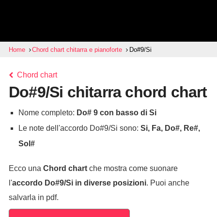
Home
Chord chart chitarra e pianoforte
Do#9/Si
Chord chart
Do#9/Si chitarra chord chart
Nome completo:
Do# 9 con basso di Si
Le note dell'accordo Do#9/Si sono:
Si, Fa, Do#, Re#,
Sol#
Ecco una
Chord chart
che mostra come suonare
l'
accordo
Do#9/Si
in diverse posizioni
. Puoi anche
salvarla in pdf.