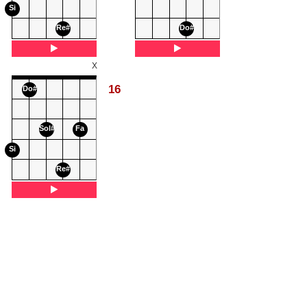
Si
Re#
Do#
X
16
Do#
Sol#
Fa
Si
Re#