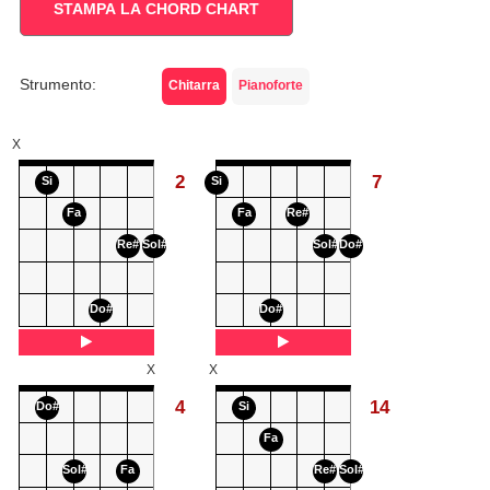
STAMPA LA CHORD CHART
Strumento:
Chitarra
Pianoforte
X
2
7
Si
Si
Fa
Fa
Re#
Re#
Sol#
Sol#
Do#
Do#
Do#
X
X
4
14
Do#
Si
Fa
Sol#
Fa
Re#
Sol#