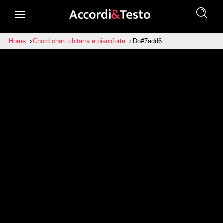
Home
Chord chart chitarra e pianoforte
Do#7add6