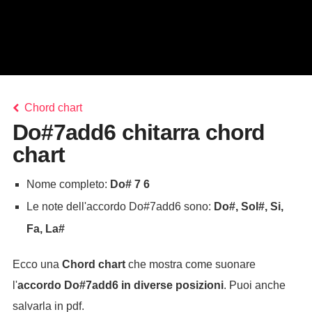
Chord chart
Do#7add6 chitarra chord
chart
Nome completo:
Do# 7 6
Le note dell'accordo Do#7add6 sono:
Do#, Sol#, Si,
Fa, La#
Ecco una
Chord chart
che mostra come suonare
l'
accordo
Do#7add6
in diverse posizioni
. Puoi anche
salvarla in pdf.