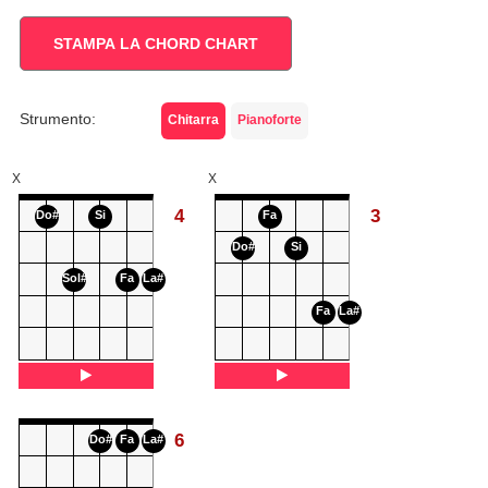
STAMPA LA CHORD CHART
Strumento:
Chitarra
Pianoforte
X
X
4
3
Do#
Si
Fa
Do#
Si
Sol#
Fa
La#
Fa
La#
6
Do#
Fa
La#