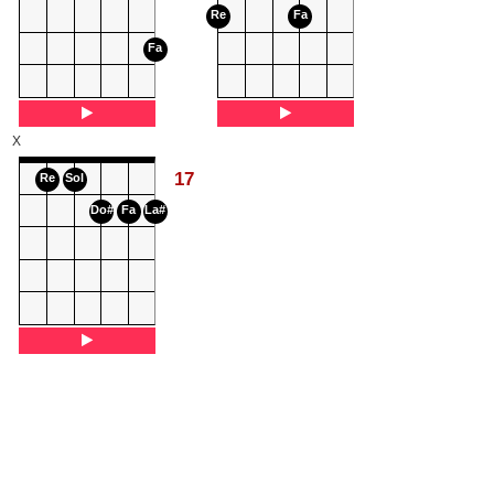
Re
Fa
Fa
X
17
Re
Sol
Do#
Fa
La#