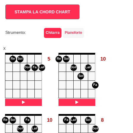
STAMPA LA CHORD CHART
Strumento:
Chitarra
Pianoforte
X
5
10
Re
Sol
Re
Sol
Do#
Fa
La#
Do#
La#
Sol
Fa
10
8
Re
Sol
Fa
Fa
La#
Sol
Do#
La#
Do#