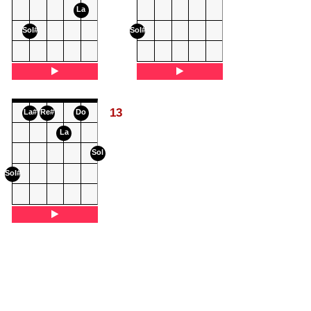
La
Sol#
Sol#
13
La#
Re#
Do
La
Sol
Sol#