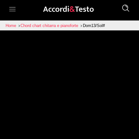
Home
Chord chart chitarra e pianoforte
Dom13/Sol#