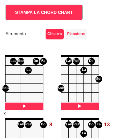
STAMPA LA CHORD CHART
Strumento:
Chitarra
Pianoforte
La#
Re#
Do
Fa
La#
Re#
Do
La
La
Sol
Sol#
Sol#
X
8
13
La#
Re#
Do
La#
Re#
Do
Fa
La