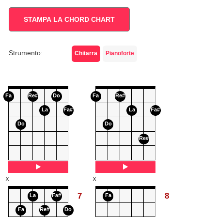
STAMPA LA CHORD CHART
Strumento:
Chitarra
Pianoforte
Fa
Re#
Do
Fa
Re#
La
Fa#
La
Fa#
Do
Do
Re#
X
X
7
8
La
Fa#
Fa
Fa
Re#
Do