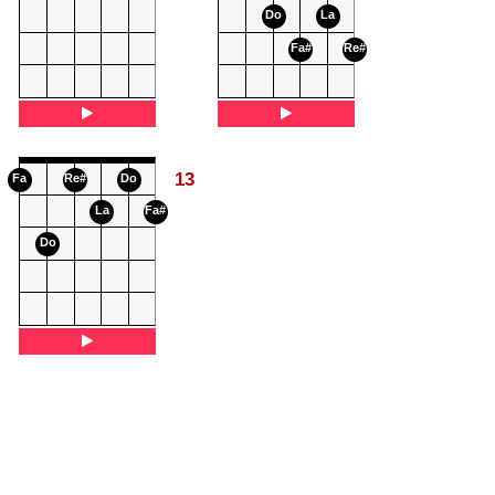
Do
La
Fa#
Re#
13
Fa
Re#
Do
La
Fa#
Do