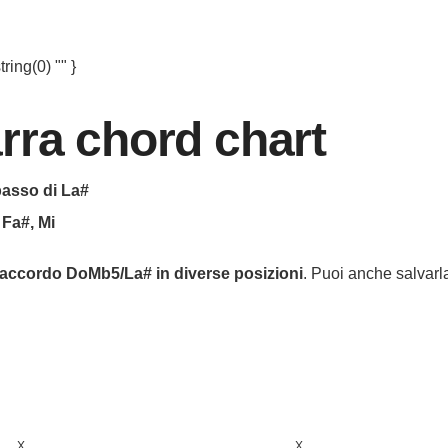
ring(0) "" }
rra chord chart
asso di La#
 Fa#, Mi
accordo
DoMb5/La#
in diverse posizioni
. Puoi anche salvarla
X
X