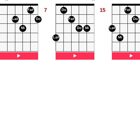
7
15
Fa#
Do
Fa#
La#
Do
Fa#
Do
Mi
Do
Mi
La#
La#
Mi