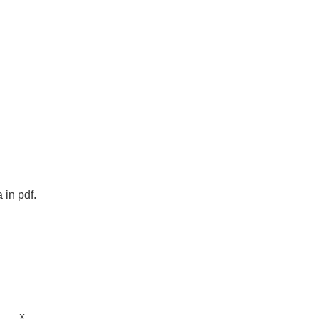
 in pdf.
X