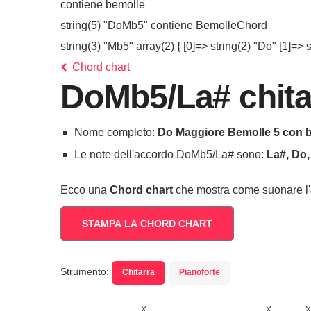
contiene bemolle
string(5) "DoMb5" contiene BemolleChord
string(3) "Mb5" array(2) { [0]=> string(2) "Do" [1]=> st
Chord chart
DoMb5/La# chita
Nome completo:
Do Maggiore Bemolle 5 con b
Le note dell'accordo DoMb5/La# sono:
La#, Do,
Ecco una
Chord chart
che mostra come suonare l'
STAMPA LA CHORD CHART
Strumento:
Chitarra
Pianoforte
X
X
X