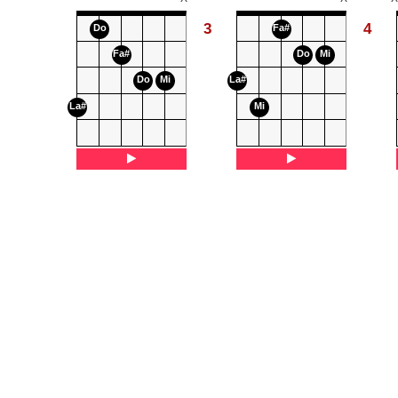
3
4
Do
Fa#
Fa#
Do
Mi
Do
Mi
La#
La#
Mi