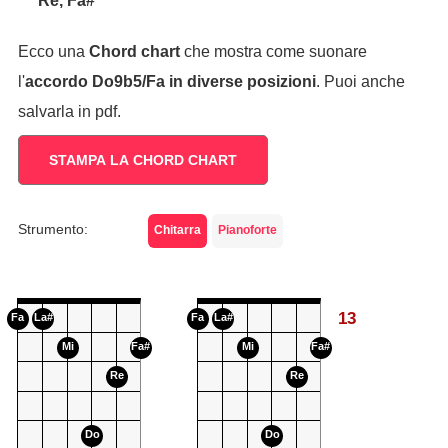
Re, Fa#
Ecco una
Chord chart
che mostra come suonare
l'
accordo
Do9b5/Fa
in diverse posizioni
. Puoi anche
salvarla in pdf.
STAMPA LA CHORD CHART
Strumento:
Chitarra
Pianoforte
13
Fa
La#
Fa
La#
Mi
Fa#
Mi
Fa#
Re
Re
Do
Do