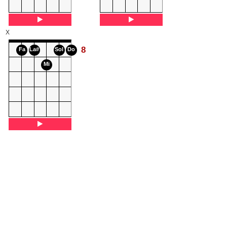
X
8
Fa
La#
Sol
Do
Mi