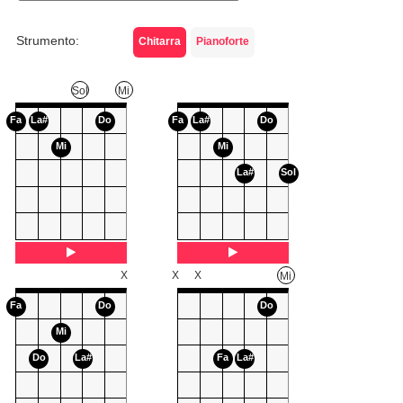
Strumento:
Chitarra
Pianoforte
Sol
Mi
Fa
La#
Do
Fa
La#
Do
Mi
Mi
La#
Sol
X
X
X
Mi
Fa
Do
Do
Mi
Do
La#
Fa
La#