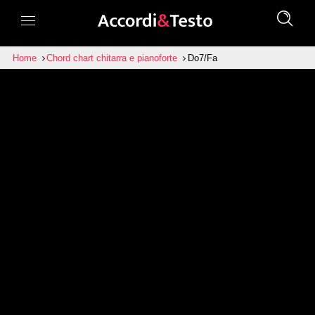
Home
Chord chart chitarra e pianoforte
Do7/Fa