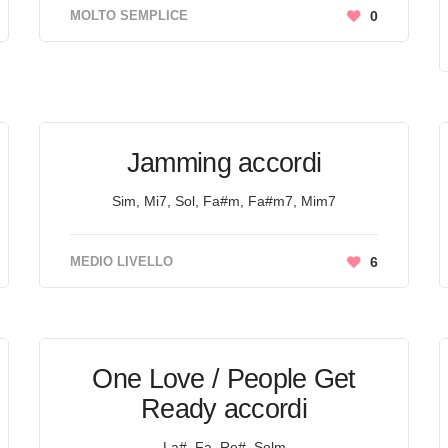
MOLTO SEMPLICE
0
Jamming accordi
Sim, Mi7, Sol, Fa#m, Fa#m7, Mim7
MEDIO LIVELLO
6
One Love / People Get
Ready accordi
La#, Fa, Re#, Solm