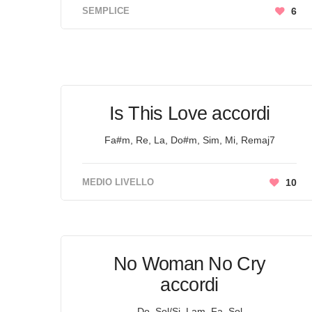
SEMPLICE
6
Is This Love accordi
Fa#m, Re, La, Do#m, Sim, Mi, Remaj7
MEDIO LIVELLO
10
No Woman No Cry
accordi
Do, Sol/Si, Lam, Fa, Sol